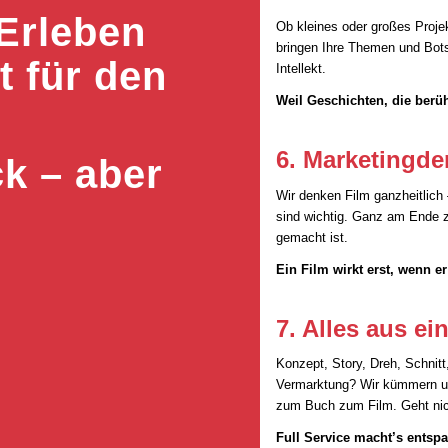
Erleben
Ob kleines oder großes Proje
bringen Ihre Themen und Bots
t für den
Intellekt.
Weil Geschichten, die berü
6. Marketingde
ck – aber
Wir denken Film ganzheitlich –
sind wichtig. Ganz am Ende zä
gemacht ist.
Ein Film wirkt erst, wenn e
7. Alles aus e
Konzept, Story, Dreh, Schnitt
Vermarktung? Wir kümmern un
zum Buch zum Film. Geht nic
Full Service macht’s entspa