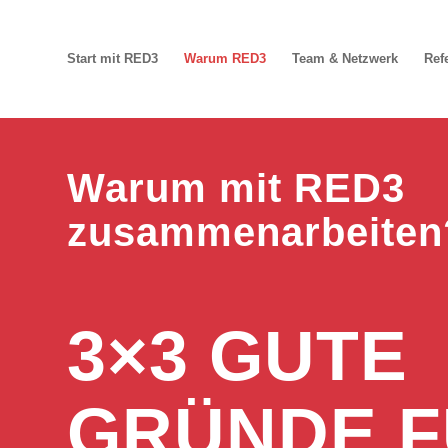
Start mit RED3
Warum RED3
Team & Netzwerk
Ref
Warum mit RED3
zusammen­arbeiten
3×3 GUTE
GRÜNDE 