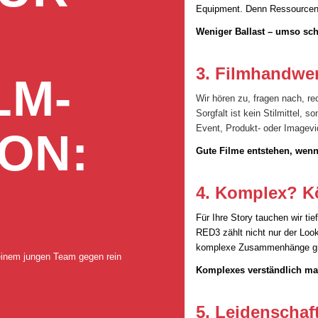
Equipment. Denn Ressourcen 
Weniger Ballast – umso sch
3. Filmhandwer
LM­
Wir hören zu, fragen nach, re
Sorgfalt ist kein Stilmittel,
Event, Produkt- oder Imagevid
ON:
Gute Filme entstehen, wenn
4. Komplex? K
Für Ihre Story tauchen wir t
RED3 zählt nicht nur der Loo
komplexe Zusammenhänge gre
einem jungen Team gegen rein
Komplexes verständlich mac
5. Leidenschaf