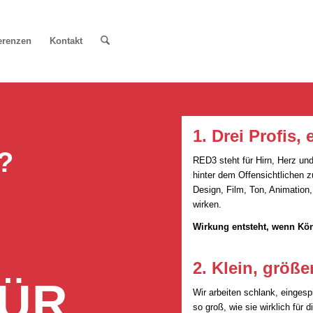
erenzen
Kontakt
1. Drei Profis,
?
RED3 steht für Hirn, Herz un
hinter dem Offensichtlichen zu
Design, Film, Ton, Animation
wirken.
Wirkung entsteht, wenn Könn
2. Klein, größe
FÜR
Wir arbeiten schlank, einge
so groß, wie sie wirklich für 